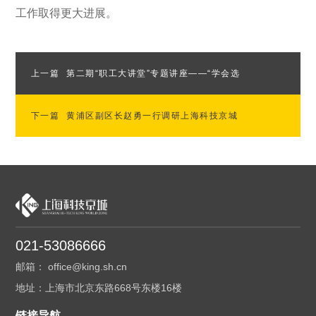
工作取得更大进展。
上一篇
第二期“职工大讲堂”专题讲座——“学会选
下一篇
择：做超凡幸福的决策者”顺利举办
黄浦区副区长赵勇一行调研上海科技京城
021-53086666
邮箱： office@king.sh.cn
地址：上海市北京东路668号东楼16楼
链接导航