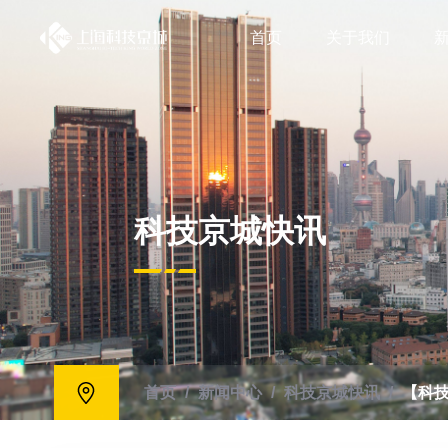
首页
关于我们
科技京城快讯
首页
/
新闻中心
/
科技京城快讯
/
【科