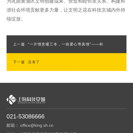
为巩固黄浦区文明创建成果、营造和睦邻里关系、构建和
谐社会环境贡献更多力量，让文明之花在科技京城内外持
续绽放。
上一篇
“一片情意暖三冬，一份爱心寄真情”——科
下一篇
技京城开展助民惠民服务活动
没有了
021-53086666
邮箱： office@king.sh.cn