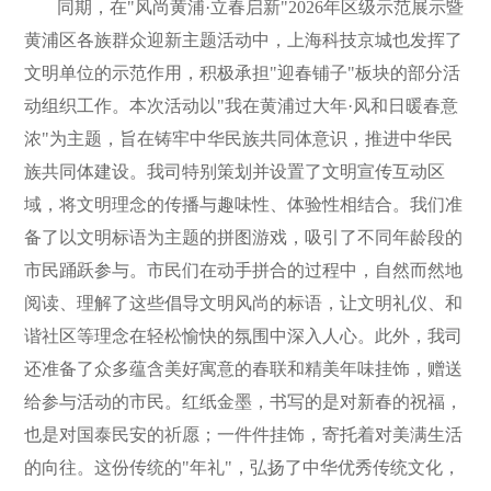
同期，在
"风尚黄浦·立春启新"2026年区级示范展示暨
黄浦区各族群众迎新主题活动中，上海科技京城也发挥了
文明单位的示范作用，积极承担"迎春铺子"板块的部分活
动组织工作。本次活动以"我在黄浦过大年·风和日暖春意
浓"为主题，旨在铸牢中华民族共同体意识，推进中华民
族共同体建设。我司特别策划并设置了文明宣传互动区
域，将文明理念的传播与趣味性、体验性相结合。我们准
备了以文明标语为主题的拼图游戏，吸引了不同年龄段的
市民踊跃参与。市民们在动手拼合的过程中，自然而然地
阅读、理解了这些倡导文明风尚的标语，让文明礼仪、和
谐社区等理念在轻松愉快的氛围中深入人心。此外，我司
还准备了众多蕴含美好寓意的春联和精美年味挂饰，赠送
给参与活动的市民。红纸金墨，书写的是对新春的祝福，
也是对国泰民安的祈愿；一件件挂饰，寄托着对美满生活
的向往。这份传统的"年礼"，弘扬了中华优秀传统文化，